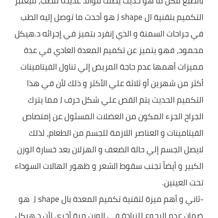
بالطبع فكل ما هو حديث يضف فوائد عديدة للطب، فيعتبر
التكميم بتقنية ال J shape هو أحدث ما توصل إليه الطب
في جراحات السمنة و الذي إنفرد بتميز في إجرائه د.هيكل
محمود، فهو يتميز عن تكميم المعدة العادي في عدة
مميزات أهمها عدم حاجة المريض إلي تناول الفيتامينات
أكثر من شهرين أو ثلاثة علي الأكثر و ذلك لأن في هذا
التكميم الحديث يتم القص علي شكل حرف J مما يترك
الجراح الجزء المكون من العضلات المسئول عن إمتصاص
الفيتامينات و العناصر اللازمة للجسم من الطعام، لذلك
لايصل الجسم إلي حالة الضعف و الهزلان بعد خسارة الوزن
الكبير و أيضاً تجنب سقوط الشعر و ظهور الهالات السوداء
تحت العينين.
-ثاني و أهم ميزة لتقنية تكميم المعدة بال J shape هو
ضمان عدم الرجوع للزيادة في الوزن مرة أخري لأن د.هيكل