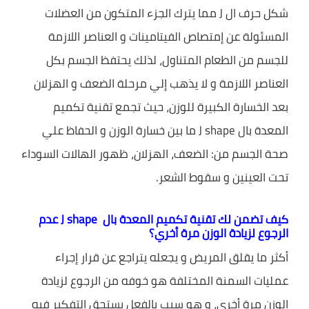
شكل حرف ال J مما يترك الجزء المتكون من العضلات
المسئولة عن إمتصاص الفيتامينات و العناصر اللازمة
للجسم من الطعام المتناول، لذلك يحتفظ الجسم بكل
العناصر اللازمة و لا يذهب إلي مرحلة الضعف و الهزلان
بعد الخسارة الكبيرة للوزن، حيث تجمع تقنية تكميم
المعدة بال J shape ما بين خسارة الوزن و الحفاظ علي
صحة الجسم من: الضعف، الهزلان، ظهور الهالات السوداء
تحت العينين و سقوط الشعر.
كيف تضمن لك تقنية تكميم المعدة بال J shape عدم
الرجوع لزيادة الوزن مرة أخري؟
أكثر ما يقلق المريض و يجعله يتراجع عن قرار إجراء
عمليات السمنة المختلفة هو خوفه من الرجوع لزيادة
الوزن مرة أخري، و هو سبب بالفعل يستحق التفكير فيه